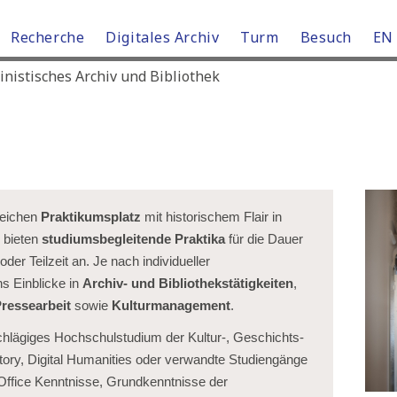
Recherche
Digitales Archiv
Turm
Besuch
EN
istisches Archiv und Bibliothek
reichen
Praktikumsplatz
mit historischem Flair in
 bieten
studiumsbegleitende Praktika
für die Dauer
er Teilzeit an. Je nach individueller
s Einblicke in
Archiv- und Bibliothekstätigkeiten
,
ressearbeit
sowie
Kulturmanagement
.
chlägiges Hochschulstudium der Kultur-, Geschichts-
tory, Digital Humanities oder verwandte Studiengänge
Office Kenntnisse, Grundkenntnisse der