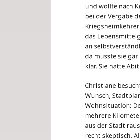
und wollte nach K
bei der Vergabe 
Kriegsheimkehrer 
das Lebensmittelg
an selbstverständ
da musste sie gar 
klar. Sie hatte Ab
Christiane besuc
Wunsch, Stadtplan
Wohnsituation: De
mehrere Kilometer
aus der Stadt rau
recht skeptisch. A