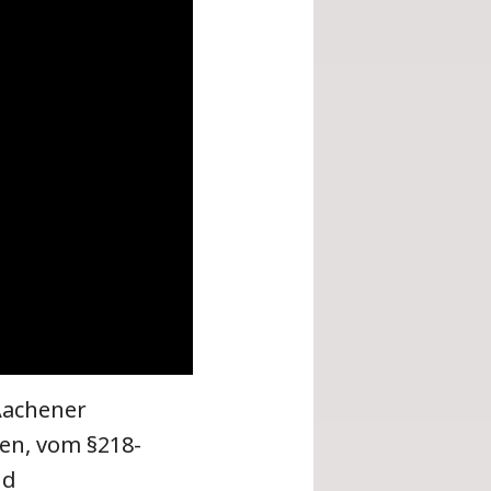
Aachener
en, vom §218-
nd