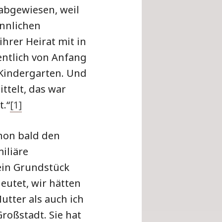
abgewiesen, weil
nnlichen
hrer Heirat mit in
entlich von Anfang
 Kindergarten. Und
ttelt, das war
t.“
[1]
hon bald den
iliäre
ein Grundstück
eutet, wir hätten
tter als auch ich
Großstadt. Sie hat