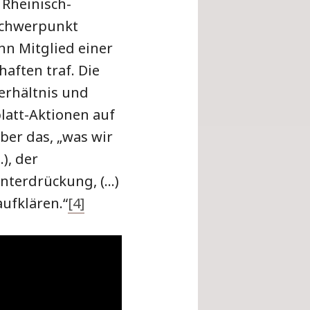
 Rheinisch-
Schwerpunkt
nn Mitglied einer
aften traf. Die
verhältnis und
blatt-Aktionen auf
ber das, „was wir
), der
nterdrückung, (…)
aufklären.“
[4]