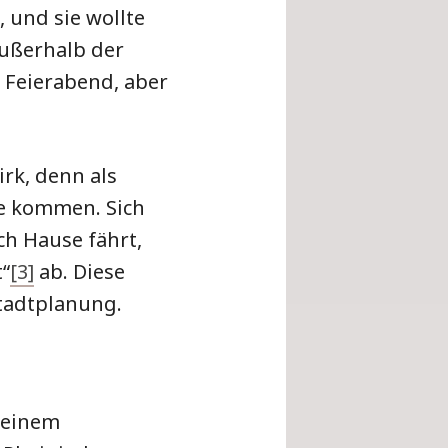
 und sie wollte
außerhalb der
h Feierabend, aber
rk, denn als
se kommen. Sich
ch Hause fährt,
t“
[3]
ab. Diese
Stadtplanung.
 einem