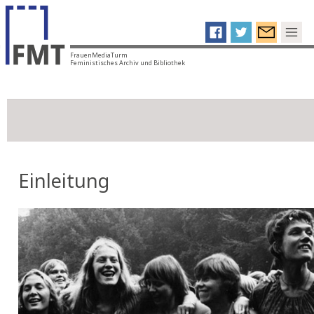
FrauenMediaTurm
Feministisches Archiv und Bibliothek
Einleitung