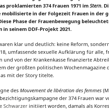
as proklamierten 374 Frauen 1971 im
Stern
. D
mobilisierte in der Folgezeit Frauen in der
Diese Phase der Frauenbewegung beleuchtet
in seinem DDF-Projekt 2021.
aren klar und deutlich: keine Reform, sondern
18, umfassende sexuelle Aufklärung für alle, 
 und von der Krankenkasse finanzierte Abtrei
nem der größten politischen Wochenmagazine 
s mit der Story titelte.
agne des
Mouvement de libération des femmes
(ML
bezichtigungskampagne der 374 Frauen war vo
ce Schwarzer
initiiert worden, damals als Korre