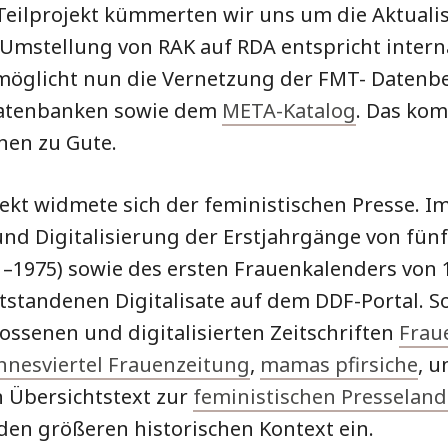
Teilprojekt kümmerten wir uns um die Aktuali
Umstellung von RAK auf RDA entspricht intern
möglicht nun die Vernetzung der FMT- Datenb
Datenbanken sowie dem
META-Katalog
. Das kom
nen zu Gute.
ojekt widmete sich der feministischen Presse. 
und Digitalisierung der Erstjahrgänge von fünf
71–1975) sowie des ersten Frauenkalenders von 
tstandenen Digitalisate auf dem DDF-Portal. So
ossenen und digitalisierten Zeitschriften
Frau
nnesviertel Frauenzeitung
,
mamas pfirsiche
, 
in Übersichtstext zur
feministischen Presseland
 den größeren historischen Kontext ein.