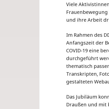
Viele Aktivistinn
Frauenbewegung un
und ihre Arbeit d
Im Rahmen des DD
Anfangszeit der B
COVID-19 eine ber
durchgeführt wer
thematisch passen
Transkripten, Fot
gestalteten Webau
Das Jubiläum konn
Draußen und mit k