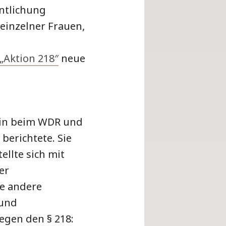
entlichung
einzelner Frauen,
„Aktion 218″
neue
ärin beim WDR und
 berichtete. Sie
ellte sich mit
er
le andere
 und
egen den § 218: