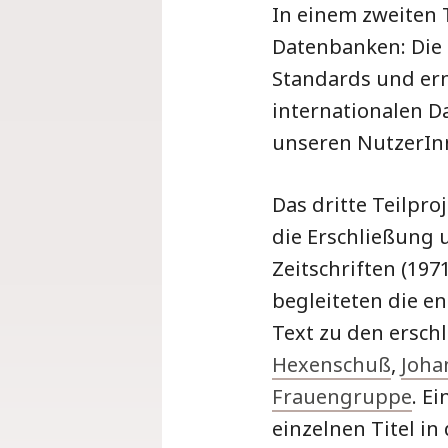
In einem zweiten 
Datenbanken: Die 
Standards und er
internationalen 
unseren NutzerIn
Das dritte Teilpr
die Erschließung 
Zeitschriften (19
begleiteten die en
Text zu den erschl
Hexenschuß
,
Joha
Frauengruppe
. E
einzelnen Titel in