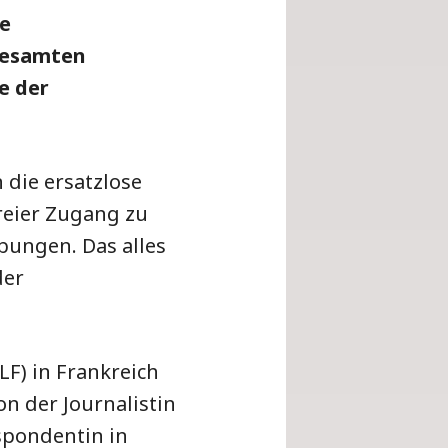
ie
 gesamten
e der
 die ersatzlose
freier Zugang zu
bungen. Das alles
der
F) in Frankreich
n der Journalistin
spondentin in