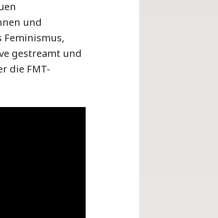
euen
nnen und
s Feminismus,
ive gestreamt und
er die FMT-