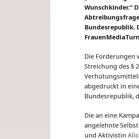
Wunschkinder.“
D
Abtreibungsfrage 
Bundesrepublik. 
FrauenMediaTurm 
Die Forderungen w
Streichung des § 2
Verhütungsmitteln
abgedruckt in ei
Bundesrepublik, da
Die an eine Kamp
angelehnte Selbst
und Aktivistin
Ali