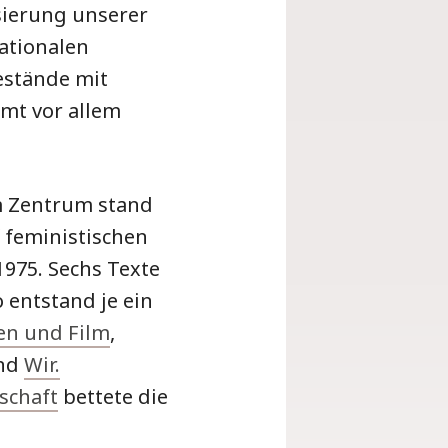
sierung unserer
ationalen
estände mit
mt vor allem
Im Zentrum stand
 feministischen
1975. Sechs Texte
 entstand je ein
en und Film
,
und
Wir.
schaft
bettete die