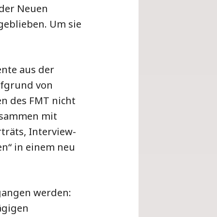
 der Neuen
geblieben. Um sie
nte aus der
ufgrund von
en des FMT nicht
zusammen mit
räts, Interview-
en“ in einem neu
egangen werden:
ägigen