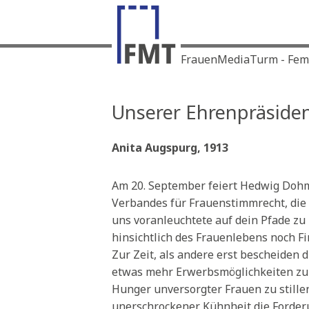
FrauenMediaTurm - Femin
Unserer Ehrenpräsiden
Anita Augspurg, 1913
Am 20. September feiert Hedwig Dohm
Verbandes für Frauenstimmrecht, die 
uns voranleuchtete auf dein Pfade zu R
hinsichtlich des Frauenlebens noch Fi
Zur Zeit, als andere erst bescheiden 
etwas mehr Erwerbsmöglichkeiten z
Hunger unversorgter Frauen zu still
unerschrockener Kühnheit die Forder