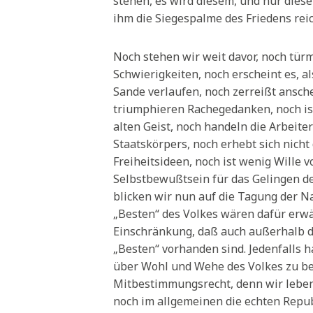
stehen, es wird diesem, und nur dies
ihm die Siegespalme des Friedens rei
Noch stehen wir weit davor, noch tür
Schwierigkeiten, noch erscheint es, a
Sande verlaufen, noch zerreißt ansche
triumphieren Rachegedanken, noch is
alten Geist, noch handeln die Arbeite
Staatskörpers, noch erhebt sich nicht
Freiheitsideen, noch ist wenig Wille 
Selbstbewußtsein für das Gelingen d
blicken wir nun auf die Tagung der N
„Besten“ des Volkes wären dafür erwä
Einschränkung, daß auch außerhalb
„Besten“ vorhanden sind. Jedenfalls h
über Wohl und Wehe des Volkes zu bes
Mitbestimmungsrecht, denn wir leben j
noch im allgemeinen die echten Repub