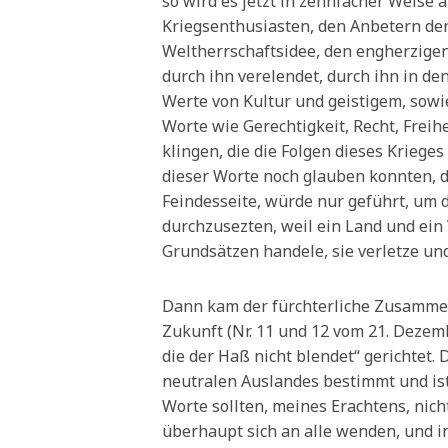
so wird es jetzt in zehnfacher Weise
Kriegsenthusiasten, den Anbetern der
Weltherrschaftsidee, den engherzigen
durch ihn verelendet, durch ihn in de
Werte von Kultur und geistigem, sowie
Worte wie Gerechtigkeit, Recht, Frei
klingen, die die Folgen dieses Krieges
dieser Worte noch glauben konnten, d
Feindesseite, würde nur geführt, um 
durchzusezten, weil ein Land und ein 
Grundsätzen handele, sie verletze un
Dann kam der fürchterliche Zusammen
Zukunft (Nr. 11 und 12 vom 21. Dezemb
die der Haß nicht blendet“ gerichtet. D
neutralen Auslandes bestimmt und ist 
Worte sollten, meines Erachtens, nich
überhaupt sich an alle wenden, und i