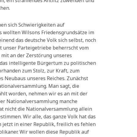
em, ein strahlendes Antlitz zuwenden und
chen.
men sich Schwierigkeiten auf
ls wollten Wilsons Friedensgrundsätze im
inend das deutsche Volk sich selbst, noch
t unser Parteigetriebe beherrscht vom
r mit an der Zerstörung unseres
 das intelligente Bürgertum zu politischen
vorhanden zum Stolz, zur Kraft, zum
es Neubaus unseres Reiches. Zunächst
ationalversammlung. Man sagt, die
hlt worden, nehmen wir es an mit der
 der Nationalversammlung manche
at nicht die Nationalversammlung allein
timmen. Wir alle, das ganze Volk hat das
etzt in einer Republik, freilich es fehlen
likaner. Wir wollen diese Republik auf