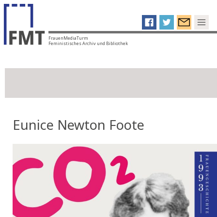
FrauenMediaTurm
Feministisches Archiv und Bibliothek
Eunice Newton Foote