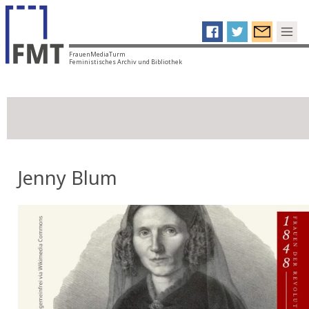
FrauenMediaTurm
Feministisches Archiv und Bibliothek
Jenny Blum