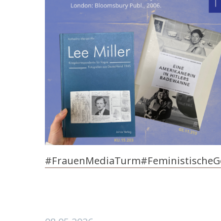
#FrauenMediaTurm
#FeministischeG