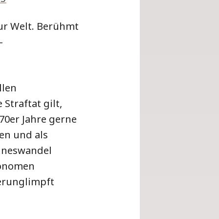
zur Welt. Berühmt
-
llen
Straftat gilt,
70er Jahre gerne
nen und als
inneswandel
tonomen
erunglimpft