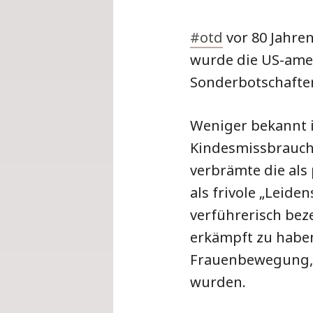
#otd
vor 80 Jahren
wurde die US-amer
Sonderbotschafter
Weniger bekannt i
Kindesmissbrauch s
verbrämte die als
als frivole „Leide
verführerisch be
erkämpft zu haben
Frauenbewegung, d
wurden.