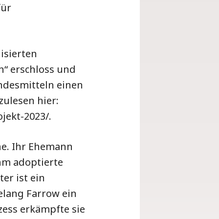
für
isierten
“ erschloss und
ndesmitteln einen
ulesen hier:
jekt-2023/.
he. Ihr Ehemann
hm adoptierte
er ist ein
elang Farrow ein
ess erkämpfte sie