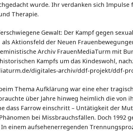
chgedacht wurde. Ihr verdanken sich Impulse 
und Therapie.
Verschwiegene Gewalt: Der Kampf gegen sexual
 als Aktionsfeld der Neuen Frauenbewegungen
s feministische Archiv FrauenMediaTurm mit Bu
 historischen Kampfs um das Kindeswohl, nachz
iaturm.de/digitales-archiv/ddf-projekt/ddf-pro
 beim Thema Aufklärung war eine eher tragisc
rauchte über Jahre hinweg heimlich die von i
e dass Farrow einschritt – Untätigkeit der Mutt
Phänomen bei Missbrauchsfällen. Doch 1992 g
. In einem aufsehenerregenden Trennungsproz