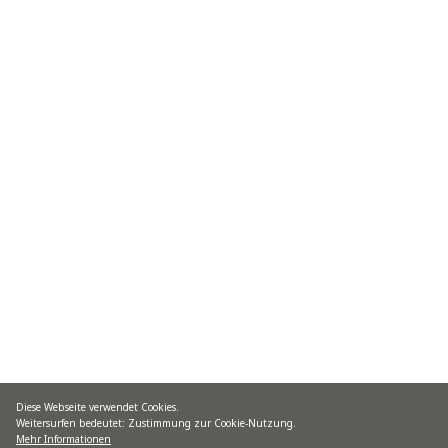
Diese Webseite verwendet Cookies.
Weitersurfen bedeutet: Zustimmung zur Cookie-Nutzung.
Mehr Informationen