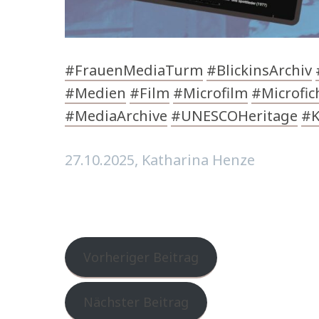
#FrauenMediaTurm
#BlickinsArchiv
#Medien
#Film
#Microfilm
#Microfic
#MediaArchive
#UNESCOHeritage
#K
27.10.2025, Katharina Henze
Vorheriger Beitrag
Nächster Beitrag