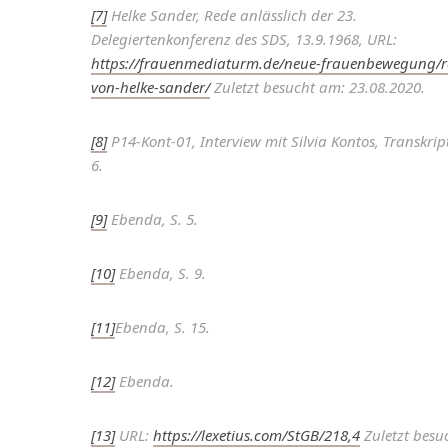
[7]
Helke Sander, Rede anlässlich der 23.
Delegiertenkonferenz des SDS, 13.9.1968, URL:
https://frauenmediaturm.de/neue-frauenbewegung/r
von-helke-sander/
Zuletzt besucht am: 23.08.2020.
[8]
P14-Kont-01, Interview mit Silvia Kontos, Transkript
6.
[9]
Ebenda, S. 5.
[10]
Ebenda, S. 9.
[11]
Ebenda, S. 15.
[12]
Ebenda.
[13]
URL:
https://lexetius.com/StGB/218,4
Zuletzt besu